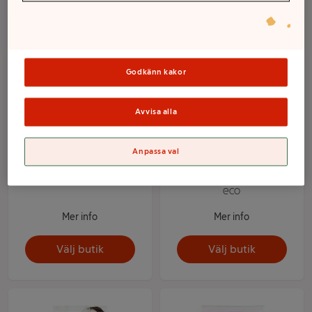
Godkänn kakor
Avvisa alla
Anpassa val
Riven Kokos 200g ICA
Kokosflakes Ekologiska
rostade 200g ICA I love
eco
Mer info
Mer info
Välj butik
Välj butik