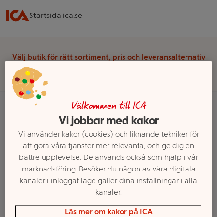
Startsida ica.se
Välj butik för rätt sortiment, pris och leveransalternativ
Välj butik
Välkommen till ICA
Vi jobbar med kakor
Startsida
Skafferi
Mjöl & Bakning
Kokos & Ströbröd
Kokos
Vi använder kakor (cookies) och liknande tekniker för
att göra våra tjänster mer relevanta, och ge dig en
Ett exempel på onlinesortiment visas.
bättre upplevelse. De används också som hjälp i vår
marknadsföring. Besöker du någon av våra digitala
Kokos
kanaler i inloggat läge gäller dina inställningar i alla
kanaler.
Filter
Läs mer om kakor på ICA