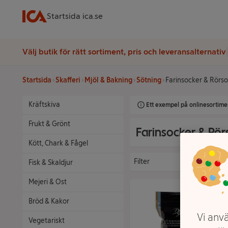
Startsida ica.se
Välj butik för rätt sortiment, pris och leveransalternativ
Startsida
Skafferi
Mjöl & Bakning
Sötning
Farinsocker & Rörs
Kräftskiva
Ett exempel på onlinesortimen
Frukt & Grönt
Farinsocker & Rör
Kött, Chark & Fågel
Filter
Fisk & Skaldjur
Mejeri & Ost
Bröd & Kakor
Vi anvä
Vegetariskt