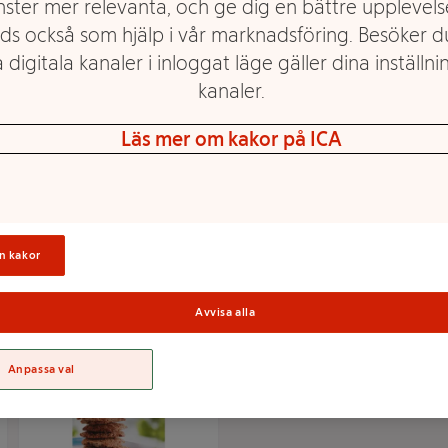
nster mer relevanta, och ge dig en bättre upplevels
ds också som hjälp i vår marknadsföring. Besöker 
 digitala kanaler i inloggat läge gäller dina inställnin
kanaler.
Rörsocker Strö 500g
Farinsocker 500g
Fairtrade Dansukker
Dansukker
Läs mer om kakor på ICA
Mer info
Mer info
Välj butik
Välj butik
n kakor
Avvisa alla
Anpassa val