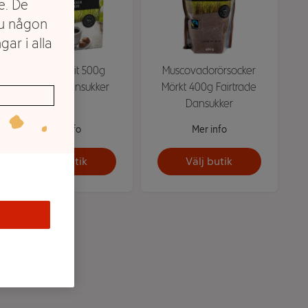
e. De
du någon
gar i alla
Rörsocker Bit 500g
Muscovadorörsocker
Fairtrade Dansukker
Mörkt 400g Fairtrade
Dansukker
Mer info
Mer info
Välj butik
Välj butik