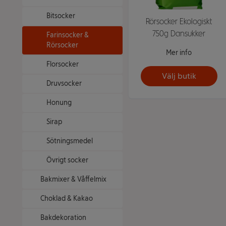
Bitsocker
Rörsocker Ekologiskt
750g Dansukker
Farinsocker &
Rörsocker
Mer info
Florsocker
Välj butik
Druvsocker
Honung
Sirap
Sötningsmedel
Övrigt socker
Bakmixer & Våffelmix
Choklad & Kakao
Bakdekoration