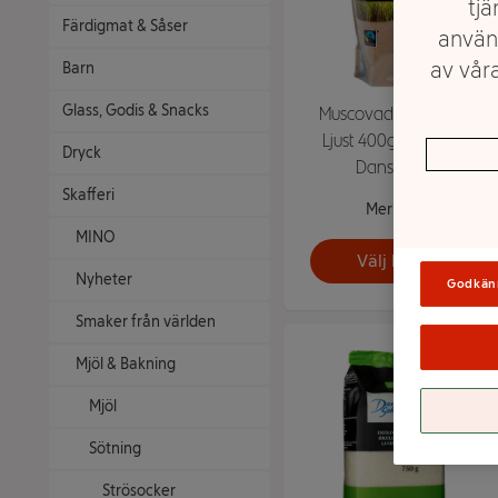
tjä
Färdigmat & Såser
använ
av våra
Barn
Glass, Godis & Snacks
Muscovadorörsocker
Ljust 400g Fairtrade
Dryck
Dansukker
Skafferi
Mer info
MINO
Välj butik
Nyheter
Godkän
Smaker från världen
Mjöl & Bakning
Mjöl
Sötning
Strösocker