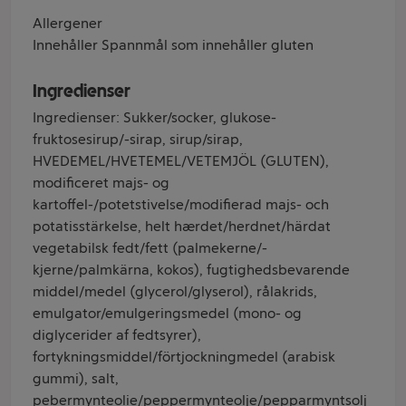
Allergener
Innehåller Spannmål som innehåller gluten
Ingredienser
Ingredienser: Sukker/socker, glukose-
fruktosesirup/-sirap, sirup/sirap,
HVEDEMEL/HVETEMEL/VETEMJÖL (GLUTEN),
modificeret majs- og
kartoffel-/potetstivelse/modifierad majs- och
potatisstärkelse, helt hærdet/herdnet/härdat
vegetabilsk fedt/fett (palmekerne/-
kjerne/palmkärna, kokos), fugtighedsbevarende
middel/medel (glycerol/glyserol), rålakrids,
emulgator/emulgeringsmedel (mono- og
diglycerider af fedtsyrer),
fortykningsmiddel/förtjockningmedel (arabisk
gummi), salt,
pebermynteolie/peppermynteolje/pepparmyntsolj