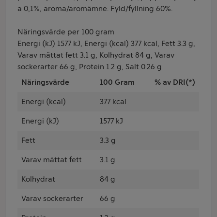
a 0,1%, aroma/aromämne. Fyld/fyllning 60%.
Näringsvärde per 100 gram
Energi (kJ) 1577 kJ, Energi (kcal) 377 kcal, Fett 3.3 g,
Varav mättat fett 3.1 g, Kolhydrat 84 g, Varav
sockerarter 66 g, Protein 1.2 g, Salt 0.26 g
Näringsvärde
100 Gram
% av DRI(*)
Energi (kcal)
377 kcal
Energi (kJ)
1577 kJ
Fett
3.3 g
Varav mättat fett
3.1 g
Kolhydrat
84 g
Varav sockerarter
66 g