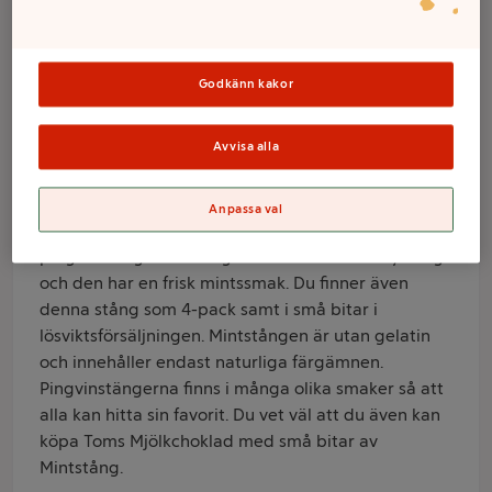
27g Toms
Varumärke
Godkänn kakor
Toms
Avvisa alla
Produktinformation
Information från leverantör
Anpassa val
En av Toms populära stänger, vardagligt kallad
pingvinstång. Mintstången är svart med vit fyllning
och den har en frisk mintssmak. Du finner även
denna stång som 4-pack samt i små bitar i
lösviktsförsäljningen. Mintstången är utan gelatin
och innehåller endast naturliga färgämnen.
Pingvinstängerna finns i många olika smaker så att
alla kan hitta sin favorit. Du vet väl att du även kan
köpa Toms Mjölkchoklad med små bitar av
Mintstång.