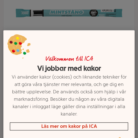
Välkommen till ICA
Vi jobbar med kakor
Vi använder kakor (cookies) och liknande tekniker för
Välj butik och handla
att göra våra tjänster mer relevanta, och ge dig en
bättre upplevelse. De används också som hjälp i vår
Sortimentet kan variera mellan butikerna
marknadsföring. Besöker du någon av våra digitala
kanaler i inloggat läge gäller dina inställningar i alla
kanaler.
Pingvinstång Mint
Läs mer om kakor på ICA