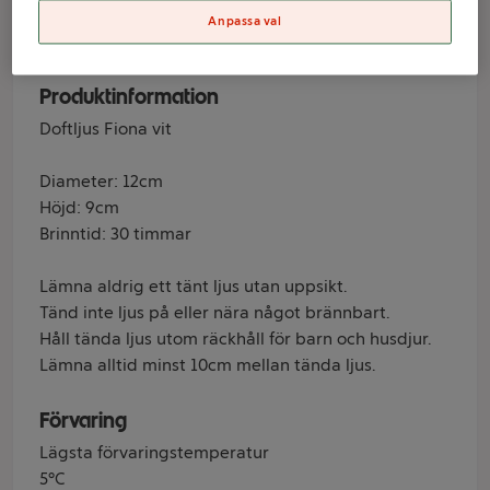
Varumärke
Anpassa val
ICA
Produktinformation
Doftljus Fiona vit
Diameter: 12cm
Höjd: 9cm
Brinntid: 30 timmar
Lämna aldrig ett tänt ljus utan uppsikt.
Tänd inte ljus på eller nära något brännbart.
Håll tända ljus utom räckhåll för barn och husdjur.
Lämna alltid minst 10cm mellan tända ljus.
Förvaring
Lägsta förvaringstemperatur
5°C