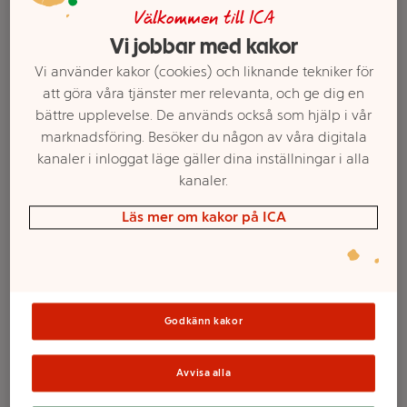
Välkommen till ICA
Vi jobbar med kakor
Vi använder kakor (cookies) och liknande tekniker för
att göra våra tjänster mer relevanta, och ge dig en
bättre upplevelse. De används också som hjälp i vår
marknadsföring. Besöker du någon av våra digitala
kanaler i inloggat läge gäller dina inställningar i alla
kanaler.
Läs mer om kakor på ICA
Välj butik och handla
Sortimentet kan variera mellan butikerna
Godkänn kakor
Doftljus Fiona Vit
Avvisa alla