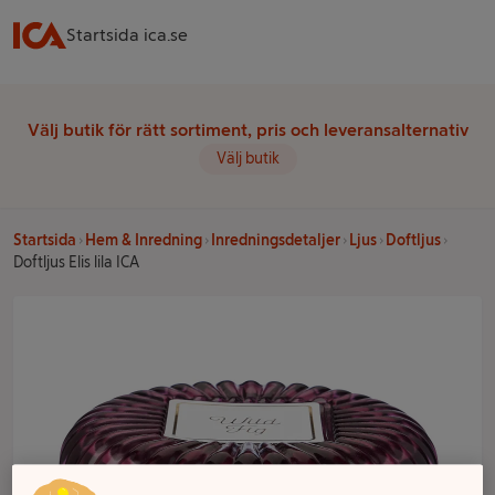
Startsida ica.se
Välj butik för rätt sortiment, pris och leveransalternativ
Välj butik
Startsida
Hem & Inredning
Inredningsdetaljer
Ljus
Doftljus
Doftljus Elis lila ICA