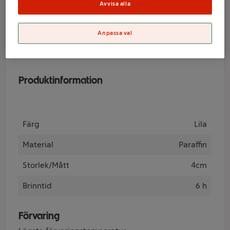
ICA
Avvisa alla
Anpassa val
Varumärke
ICA
Produktinformation
Färg
Lila
Material
Paraffin
Storlek/Mått
4cm
Brinntid
6 h
Förvaring