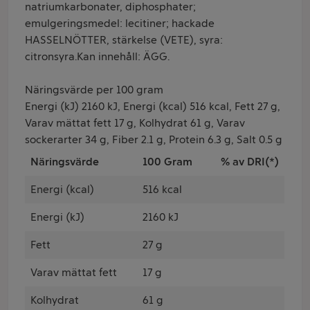
natriumkarbonater, diphosphater;
emulgeringsmedel: lecitiner; hackade
HASSELNÖTTER, stärkelse (VETE), syra:
citronsyra.Kan innehåll: ÄGG.
Näringsvärde per 100 gram
Energi (kJ) 2160 kJ, Energi (kcal) 516 kcal, Fett 27 g,
Varav mättat fett 17 g, Kolhydrat 61 g, Varav
sockerarter 34 g, Fiber 2.1 g, Protein 6.3 g, Salt 0.5 g
Näringsvärde
100 Gram
% av DRI(*)
Energi (kcal)
516 kcal
Energi (kJ)
2160 kJ
Fett
27 g
Varav mättat fett
17 g
Kolhydrat
61 g