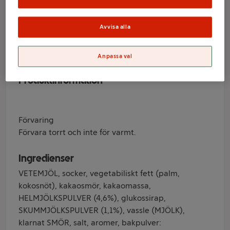
Gram PiCK UP!
Avvisa alla
Varumärke
PiCK UP!
Anpassa val
Produktinformation
Förvaring
Förvara torrt och inte för varmt.
Ingredienser
VETEMJÖL, socker, vegetabiliskt fett (palm,
kokosnöt), kakaosmör, kakaomassa,
HELMJÖLKSPULVER (4,6%), glukossirap,
SKUMMJÖLKSPULVER (1,1%), vassle (MJÖLK),
klarnat SMÖR, salt, aromer, bakpulver: