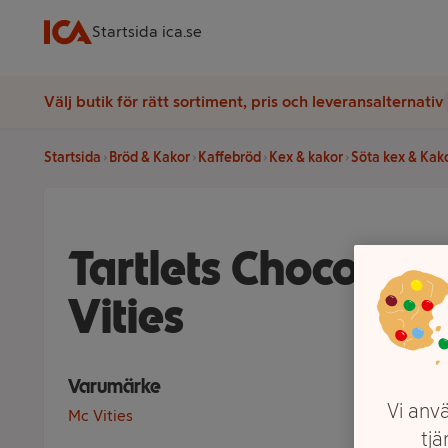
Startsida ica.se
Välj butik för rätt sortiment, pris och leveransalternativ
Startsida
Bröd & Kakor
Kaffebröd
Kex & kakor
Söta kex & Kak
Tartlets Choco 100
Vities
Varumärke
Vi anvä
Mc Vities
tjä