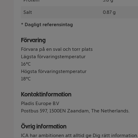
Salt
0.87 g
* Dagligt referensintag
Förvaring
Förvara på en sval och torr plats
Lägsta förvaringstemperatur
16°C
Högsta förvaringstemperatur
18°C
Kontaktinformation
Pladis Europe B.V
Postbus 597, 1500EN Zaandam, The Netherlands.
Övrig information
ICA har ambitionen att alltid ge Dig rätt information