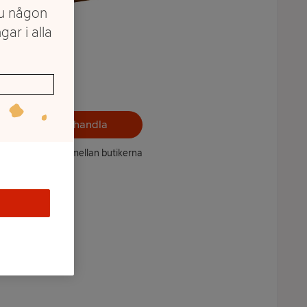
du någon
gar i alla
Välj butik och handla
ntet kan variera mellan butikerna