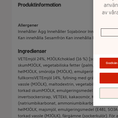
Produktinformation
använ
av våra
Allergener
Innehåller Ägg Innehåller Sojabönor Innehåller Spa
Kan innehålla Sesamfrön Kan innehålla Nötter (eng: t
Ingredienser
VETEmjöl 24%, MJÖLKchoklad (16 %) [socker, kakaom
Godkän
skumMJÖLK, vegetabiliska fetter (palm, shea), torka
helMJÖLK, smörolja (MJÖLK), emulgeringsmedel (SOJAl
fullkornsVETEmjöl 14%, fyllning med grädde (14 %) [
vassle (MJÖLK), maltodextrin, vegetabiliska fetter (s
torkad skumMJÖLK, emulgeringsmedel (SOJAlecitin) s
invertsockersirap, VETEkli, kakaosmör, KORNmaltext
(natriumbikarbonat, ammoniumbikarbonat, dinatriumd
helMJÖLK, majsmjöl, emulgeringsmedel (E481, SOJAl
torkad vassle (MJÖLK), färgämne (sockerkulör). För 