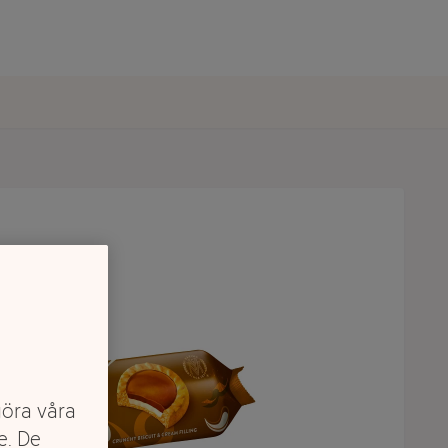
göra våra
e. De