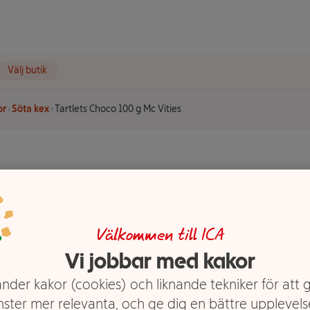
Välj butik
or
Söta kex
Tartlets Choco 100 g Mc Vities
 g Mc
Välkommen till ICA
Vi jobbar med kakor
nder kakor (cookies) och liknande tekniker för att 
nster mer relevanta, och ge dig en bättre upplevels