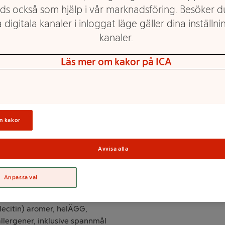
ds också som hjälp i vår marknadsföring. Besöker 
 digitala kanaler i inloggat läge gäller dina inställnin
kanaler.
nnmål som innehåller gluten
Läs mer om kakor på ICA
ree nuts) Innehåller Mjölk
assa, kakao, smör, torkad
Sortime
n kakor
d vassle (MJÖLK), torkad
ecitin, E476), salt, arom],
palmolja, socker, torkad
Avvisa alla
olros, palm), laktos (MJÖLK),
alt, arom], socker, palmolja,
Anpassa val
rakt, bakpulver
ifosfat), salt, torkad
ecitin) aromer, helÄGG,
allergener, inklusive spannmål