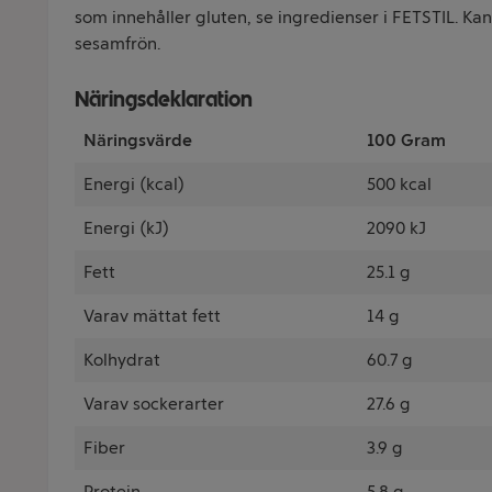
som innehåller gluten, se ingredienser i FETSTIL. Kan
sesamfrön.
Näringsdeklaration
Näringsvärde
100 Gram
Energi (kcal)
500 kcal
Energi (kJ)
2090 kJ
Fett
25.1 g
Varav mättat fett
14 g
Kolhydrat
60.7 g
Varav sockerarter
27.6 g
Fiber
3.9 g
Protein
5.8 g