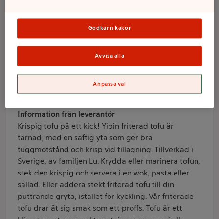
Friterad 200g
Yipin
Godkänn kakor
Avvisa alla
Varumärke
Yipin
Anpassa val
Produktinformation
Information från leverantör
Krispig tofu på ett kick! Yipin friterad tofu är
tärnad, med en saftig yta som ger bra
tuggmotstånd och krisp vid tillagning. Tillverkad i
Sverige, av familjen Lu. Krydda eller marinera tofun,
stek den krispig och servera i en wok, pasta eller
sallad. Eller addera stekt friterad tofu till din
puttrande gryta, istället för kyckling. Vår friterade
tofu drar åt sig smak som ett proffs. Tofu är ett