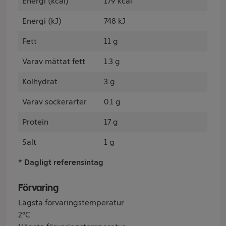
Energi (kcal)
179 kcal
Energi (kJ)
748 kJ
Fett
11 g
Varav mättat fett
1.3 g
Kolhydrat
3 g
Varav sockerarter
0.1 g
Protein
17 g
Salt
1 g
* Dagligt referensintag
Förvaring
Lägsta förvaringstemperatur
2°C