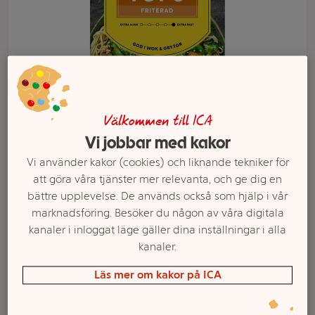
Välkommen till ICA
Vi jobbar med kakor
Vi använder kakor (cookies) och liknande tekniker för
att göra våra tjänster mer relevanta, och ge dig en
Välj butik och handla
bättre upplevelse. De används också som hjälp i vår
marknadsföring. Besöker du någon av våra digitala
Sortimentet kan variera mellan butikerna
kanaler i inloggat läge gäller dina inställningar i alla
kanaler.
Tofu Färsk Tärnad
Läs mer om kakor på ICA