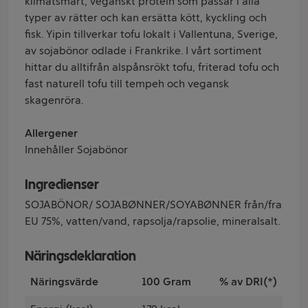
klimatsmart, veganskt protein som passar i alla
typer av rätter och kan ersätta kött, kyckling och
fisk. Yipin tillverkar tofu lokalt i Vallentuna, Sverige,
av sojabönor odlade i Frankrike. I vårt sortiment
hittar du alltifrån alspånsrökt tofu, friterad tofu och
fast naturell tofu till tempeh och vegansk
skagenröra.
Allergener
Innehåller Sojabönor
Ingredienser
SOJABÖNOR/ SOJABØNNER/SOYABØNNER från/fra
EU 75%, vatten/vand, rapsolja/rapsolie, mineralsalt.
Näringsdeklaration
Näringsvärde
100 Gram
% av DRI(*)