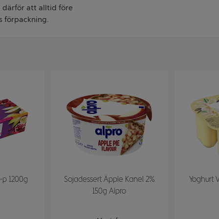
därför att alltid före
s förpackning.
-p 1200g
Sojadessert Äpple Kanel 2%
Yoghurt V
150g Alpro