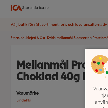
Startsida ica.se
Välj butik för rätt sortiment, pris och leveransalternativ
Startsida
Mejeri & Ost
Kylda mellanmål & desserter
Proteinmå
Mellanmål Protei
Choklad 40g Linda
Vi anvä
Varumärke
tjä
Lindahls
använ