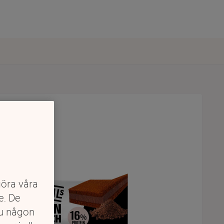
göra våra
e. De
du någon