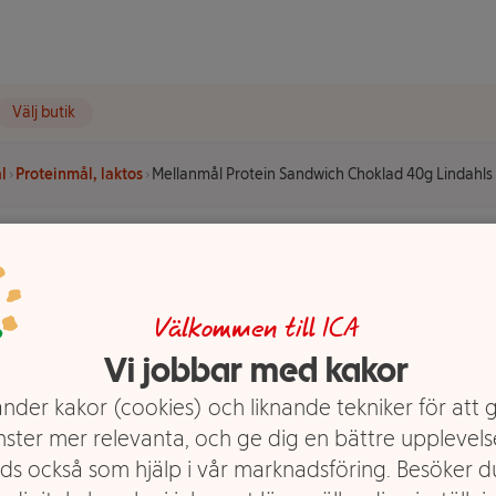
Välj butik
l
Proteinmål, laktos
Mellanmål Protein Sandwich Choklad 40g Lindahls
n Sandwich
Välkommen till ICA
hls
Vi jobbar med kakor
nder kakor (cookies) och liknande tekniker för att 
nster mer relevanta, och ge dig en bättre upplevels
ds också som hjälp i vår marknadsföring. Besöker 