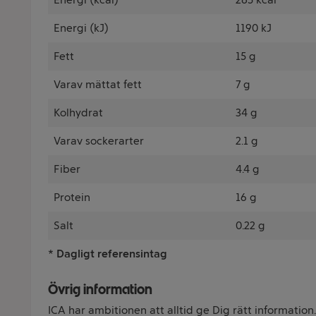
Energi (kJ)
1190 kJ
Fett
15 g
Varav mättat fett
7 g
Kolhydrat
34 g
Varav sockerarter
2.1 g
Fiber
4.4 g
Protein
16 g
Salt
0.22 g
* Dagligt referensintag
Övrig information
ICA har ambitionen att alltid ge Dig rätt information