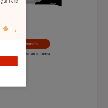
gar i alla
Välj butik och handla
ntet kan variera mellan butikerna