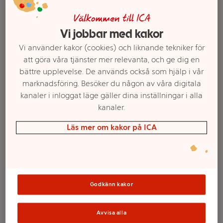
Välkommen till ICA
Vi jobbar med kakor
Vi använder kakor (cookies) och liknande tekniker för
att göra våra tjänster mer relevanta, och ge dig en
bättre upplevelse. De används också som hjälp i vår
marknadsföring. Besöker du någon av våra digitala
kanaler i inloggat läge gäller dina inställningar i alla
kanaler.
Läs mer om kakor på ICA
Välj butik och handla
Sortimentet kan variera mellan butikerna
Godkänn kakor
Blockljus vit
Avvisa alla