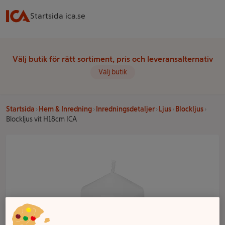
Startsida ica.se
Välj butik för rätt sortiment, pris och leveransalternativ
Välj butik
Startsida
Hem & Inredning
Inredningsdetaljer
Ljus
Blockljus
Blockljus vit H18cm ICA