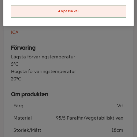
H18cm ICA
Anpassa val
Varumärke
ICA
Förvaring
Lägsta förvaringstemperatur
5°C
Högsta förvaringstemperatur
20°C
Om produkten
Färg
Vit
Material
95/5 Paraffin/Vegetabiliskt vax
Storlek/Mått
18cm