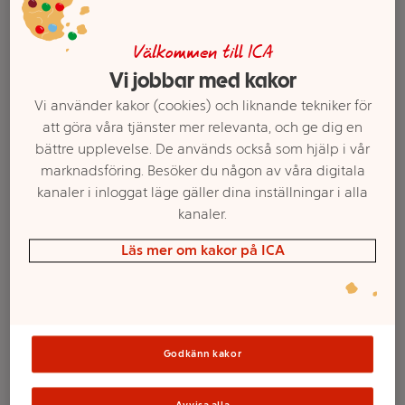
Välkommen till ICA
Vi jobbar med kakor
Vi använder kakor (cookies) och liknande tekniker för
att göra våra tjänster mer relevanta, och ge dig en
bättre upplevelse. De används också som hjälp i vår
marknadsföring. Besöker du någon av våra digitala
kanaler i inloggat läge gäller dina inställningar i alla
kanaler.
Maskindiskmedel
Maskindiskrengöring
Odour-control Gel
Dubbelverkande 250ml
Läs mer om kakor på ICA
900ml Miljömärkt Finish
Finish
Mer info
Mer info
Välj butik
Välj butik
Godkänn kakor