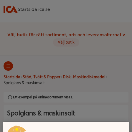
Startsida ica.se
Välj butik för rätt sortiment, pris och leveransalternativ
Välj butik
Startsida
Städ, Tvätt & Papper
Disk
Maskindiskmedel
Spolglans & maskinsalt
Ett exempel på onlinesortiment visas.
Spolglans & maskinsalt
Filter