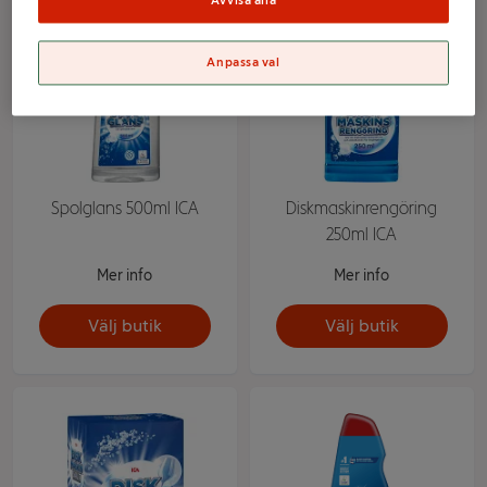
Avvisa alla
Anpassa val
Spolglans 500ml ICA
Diskmaskinrengöring
250ml ICA
Mer info
Mer info
Välj butik
Välj butik