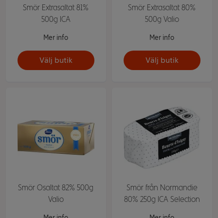
Smör Extrasaltat 81%
Smör Extrasaltat 80%
500g ICA
500g Valio
Mer info
Mer info
Välj butik
Välj butik
Smör Osaltat 82% 500g
Smör från Normandie
Valio
80% 250g ICA Selection
Mer info
Mer info