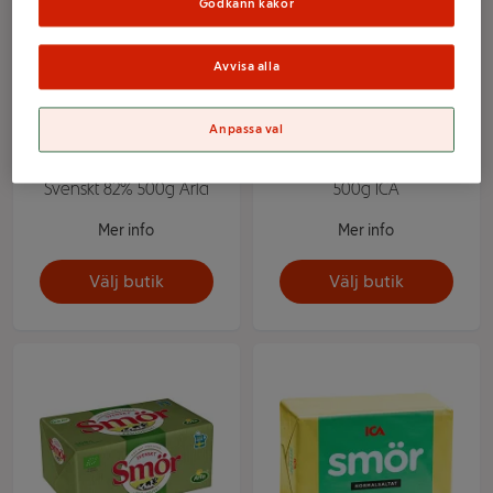
Godkänn kakor
Avvisa alla
Anpassa val
Smör Normalsaltat
Smör Normalsaltat 82%
Svenskt 82% 500g Arla
500g ICA
Mer info
Mer info
Välj butik
Välj butik