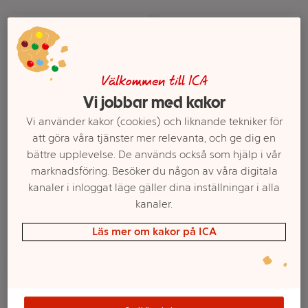
Välkommen till ICA
Vi jobbar med kakor
Vi använder kakor (cookies) och liknande tekniker för
att göra våra tjänster mer relevanta, och ge dig en
bättre upplevelse. De används också som hjälp i vår
Smör Normalsaltat
Smör KRAV 500g ICA I
marknadsföring. Besöker du någon av våra digitala
Svenskt 82% 250g Arla
love eco
kanaler i inloggat läge gäller dina inställningar i alla
Mer info
Mer info
kanaler.
Välj butik
Välj butik
Läs mer om kakor på ICA