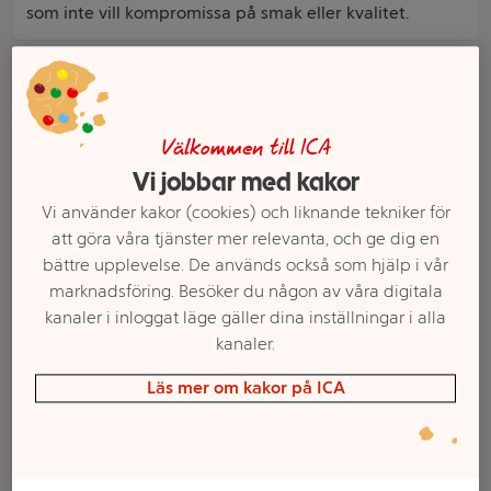
som inte vill kompromissa på smak eller kvalitet.
Filter
Välkommen till ICA
Vi jobbar med kakor
Vi använder kakor (cookies) och liknande tekniker för
att göra våra tjänster mer relevanta, och ge dig en
bättre upplevelse. De används också som hjälp i vår
marknadsföring. Besöker du någon av våra digitala
kanaler i inloggat läge gäller dina inställningar i alla
kanaler.
Plant B+tter
Margarin Laktos- &
växtbaserad 79% 250g
Mjölkfri växtbaserad
Läs mer om kakor på ICA
Flora
59% 600g Flora
Mer info
Mer info