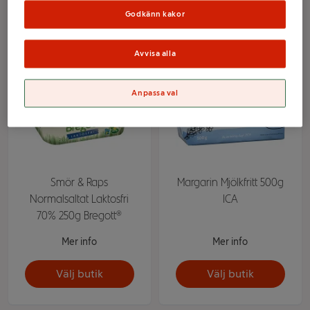
Välj butik
Välj butik
Godkänn kakor
Avvisa alla
Anpassa val
Smör & Raps
Margarin Mjölkfritt 500g
Normalsaltat Laktosfri
ICA
70% 250g Bregott®
Mer info
Mer info
Välj butik
Välj butik