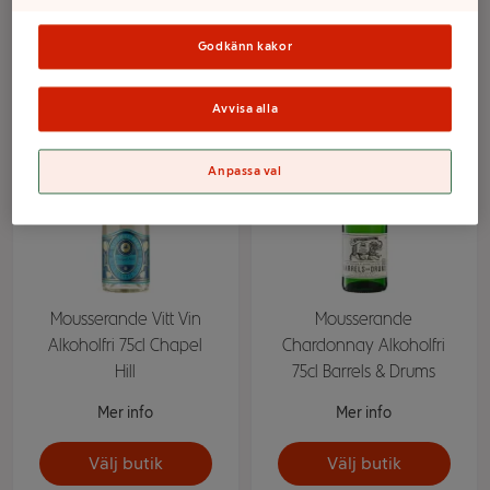
Välj butik
Välj butik
Godkänn kakor
Avvisa alla
Anpassa val
Mousserande Vitt Vin
Mousserande
Alkoholfri 75cl Chapel
Chardonnay Alkoholfri
Hill
75cl Barrels & Drums
Mer info
Mer info
Välj butik
Välj butik