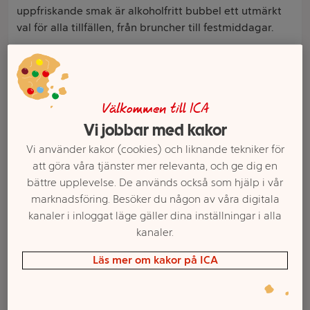
uppfriskande smak är alkoholfritt bubbel ett utmärkt
val för alla tillfällen, från bruncher till festmiddagar.
Filter
Välkommen till ICA
Vi jobbar med kakor
Vi använder kakor (cookies) och liknande tekniker för
att göra våra tjänster mer relevanta, och ge dig en
bättre upplevelse. De används också som hjälp i vår
marknadsföring. Besöker du någon av våra digitala
kanaler i inloggat läge gäller dina inställningar i alla
kanaler.
Mousserande vin
Vin Mousserande
Alkoholfritt 750ml
Alkoholfri 750ml
Läs mer om kakor på ICA
Oddbird
Mionetto
Mer info
Mer info