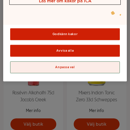
Läs mer om kakor på ICA
Filter
Godkänn kakor
Avvisa alla
Anpassa val
Rosévin Alkoholfri 75cl
Mixers Indian Tonic
Jacob's Creek
Zero 33cl Schweppes
Mer info
Mer info
Välj butik
Välj butik