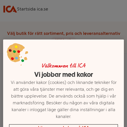
Startsida ica.se
Välj butik för rätt sortiment, pris och leveransalternativ
Välj butik
Välkommen till ICA
Vi jobbar med kakor
Startsida
Dryck
Vin
Rosévin
Vi använder kakor (cookies) och liknande tekniker för
Ett exempel på onlinesortiment visas.
att göra våra tjänster mer relevanta, och ge dig en
bättre upplevelse. De används också som hjälp i vår
marknadsföring. Besöker du någon av våra digitala
Rosévin
kanaler i inloggat läge gäller dina inställningar i alla
kanaler.
Här hittar du rosévin utan alkohol, perfekt för
varma sommarkvällar elller till fördrinken.