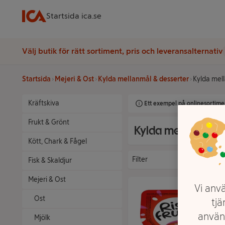
Startsida ica.se
Välj butik för rätt sortiment, pris och leveransalternativ
Startsida
Mejeri & Ost
Kylda mellanmål & desserter
Kylda mel
Kräftskiva
Ett exempel på onlinesortimen
Frukt & Grönt
Kylda mellanmål
Kött, Chark & Fågel
Filter
Fisk & Skaldjur
Mejeri & Ost
Vi anvä
Ost
tjä
använ
Mjölk