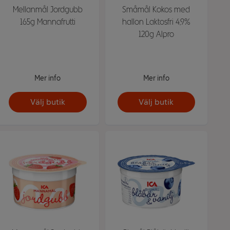
Mellanmål Jordgubb
Småmål Kokos med
165g Mannafrutti
hallon Laktosfri 4,9%
120g Alpro
Mer info
Mer info
Välj butik
Välj butik