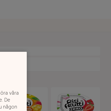
göra våra
e. De
du någon