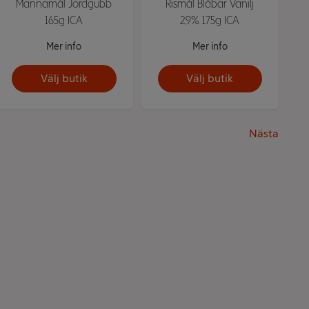
Mannamål Jordgubb
Rismål Blåbär Vanilj
165g ICA
2,9% 175g ICA
Mer info
Mer info
Välj butik
Välj butik
Nästa