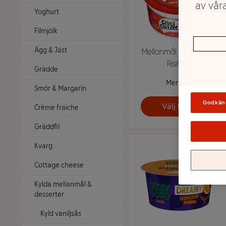
av våra
Yoghurt
Filmjölk
Ägg & Jäst
Mellanmål Hallon 175g
Risifrutti
Grädde
Mer info
Smör & Margarin
Godkän
Välj butik
Crème fraiche
Gräddfil
Kvarg
Cottage cheese
Kylda mellanmål &
desserter
Kyld vaniljsås