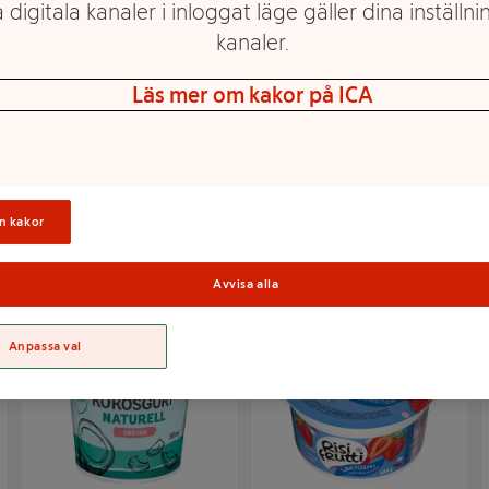
 digitala kanaler i inloggat läge gäller dina inställnin
kanaler.
Läs mer om kakor på ICA
Kokosgurt Mango
Rismål Hallon 2,8%
Ekologisk 125ml ICA
175g ICA
Mer info
Mer info
n kakor
Välj butik
Välj butik
Avvisa alla
Anpassa val