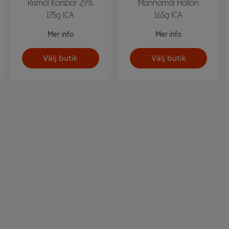
Rismål Körsbär 2,9%
Mannamål Hallon
175g ICA
165g ICA
Mer info
Mer info
Välj butik
Välj butik