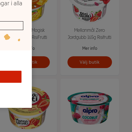
gar i alla
Mellanmål Magisk
Mellanmål Zero
Mango 175g RisiFrutti
Jordgubb 165g Risifrutti
Mer info
Mer info
Välj butik
Välj butik