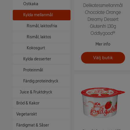
Ostkaka
Delikatessmellanmål
Chocolate Orange
Kylda mellanmål
Dreamy Dessert
Glutenfri 130g
Rismål, laktosfria
Oddlygood®
Rismål, laktos
Mer info
Kokosgurt
Välj butik
Kylda desserter
Proteinmål
Färdig proteindryck
Juice & Fruktdryck
Bröd & Kakor
Vegetariskt
Färdigmat & Såser