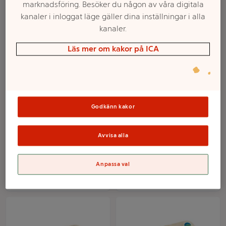
marknadsföring. Besöker du någon av våra digitala
kanaler i inloggat läge gäller dina inställningar i alla
kanaler.
Läs mer om kakor på ICA
Godkänn kakor
Julostkaka 750g
Saffransostkaka 450g
Frödinge
Frödinge
Avvisa alla
Mer info
Mer info
Anpassa val
Välj butik
Välj butik