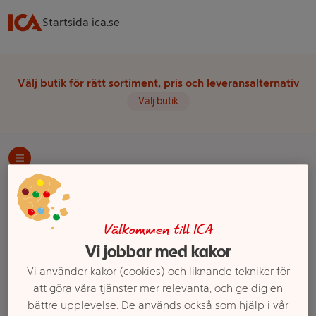
Startsida ica.se
Välj butik för rätt sortiment, pris och leveransalternativ
Välj butik
Startsida
Mejeri & Ost
Kylda mellanmål & desserter
Ostkaka
Ett exempel på onlinesortiment visas.
Välkommen till ICA
Vi jobbar med kakor
Ostkaka
Vi använder kakor (cookies) och liknande tekniker för
att göra våra tjänster mer relevanta, och ge dig en
Filter
bättre upplevelse. De används också som hjälp i vår