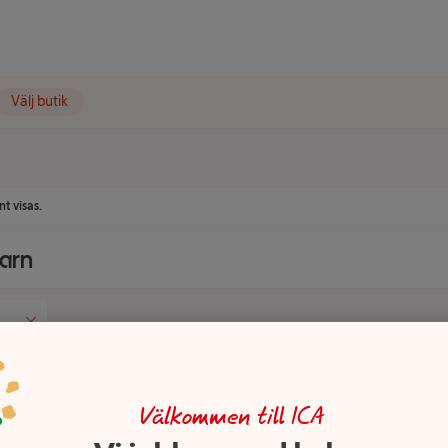
Välj butik
t visas.
barn
Välkommen till ICA