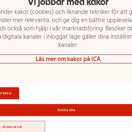
Vi jobbar med kakor
nder kakor (cookies) och liknande tekniker för att 
nster mer relevanta, och ge dig en bättre upplevels
ds också som hjälp i vår marknadsföring. Besöker 
Ipren Barn från 6
Smärtstillande
 digitala kanaler i inloggat läge gäller dina inställnin
månader Oral
Munsönderfallande
kanaler.
suspension 20mg/ml
Tablett Barn 3-12 år
100ml
250mg 12-p Alvedon
Läs mer om kakor på ICA
Mer info
Mer info
Välj butik
Välj butik
n kakor
Avvisa alla
Anpassa val