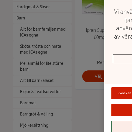
Färdigmat & Såser
Vi anvä
Barn
tjä
använ
Allt för barnfamiljen med
Ipren Suppositorier
ICAs egna
av våra
60mg 10-p
Sköta, trösta och mata
med ICAs egna
Mer info
Mellanmål för lite större
barn
Välj butik
Allt till barnkalaset
Blöjor & Tvättservetter
Godkän
Barnmat
Barngröt & Välling
Mjölkersättning