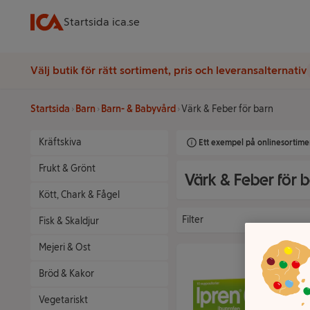
Startsida ica.se
Välj butik för rätt sortiment, pris och leveransalternativ
Startsida
Barn
Barn- & Babyvård
Värk & Feber för barn
Kräftskiva
Ett exempel på onlinesortimen
Frukt & Grönt
Värk & Feber för 
Kött, Chark & Fågel
Filter
Fisk & Skaldjur
Mejeri & Ost
Bröd & Kakor
Vegetariskt