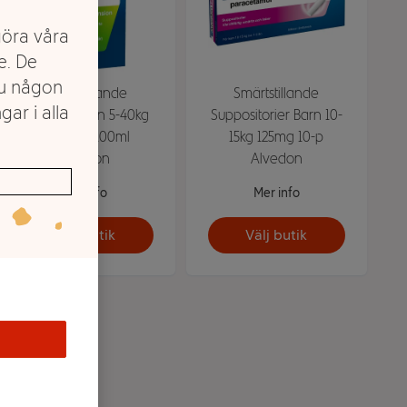
göra våra
e. De
du någon
Smärtstillande
Smärtstillande
gar i alla
Flytande Barn 5-40kg
Suppositorier Barn 10-
24mg/ml 100ml
15kg 125mg 10-p
Alvedon
Alvedon
Mer info
Mer info
Välj butik
Välj butik