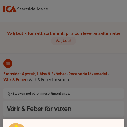
Startsida ica.se
Välj butik för rätt sortiment, pris och leveransalternativ
Välj butik
Startsida
Apotek, Hälsa & Skönhet
Receptfria läkemedel
Värk & Feber
Värk & Feber för vuxen
Ett exempel på onlinesortiment visas.
Värk & Feber för vuxen
Filter