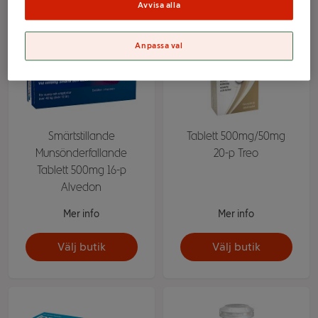
Avvisa alla
Anpassa val
Smärtstillande
Tablett 500mg/50mg
Munsönderfallande
20-p Treo
Tablett 500mg 16-p
Alvedon
Mer info
Mer info
Välj butik
Välj butik