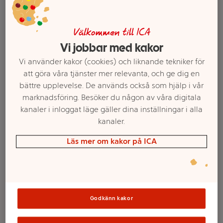
Välkommen till ICA
Vi jobbar med kakor
Vi använder kakor (cookies) och liknande tekniker för
att göra våra tjänster mer relevanta, och ge dig en
bättre upplevelse. De används också som hjälp i vår
marknadsföring. Besöker du någon av våra digitala
kanaler i inloggat läge gäller dina inställningar i alla
kanaler.
Smärtstillande Flytande
Ipren 5 % Gel 50g
Barn 5-40kg 24mg/ml
Läs mer om kakor på ICA
100ml Alvedon
Mer info
Mer info
Välj butik
Välj butik
Godkänn kakor