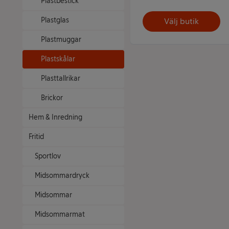
Plastbestick
Plastglas
Välj butik
Plastmuggar
Plastskålar
Plasttallrikar
Brickor
Hem & Inredning
Fritid
Sportlov
Midsommardryck
Midsommar
Midsommarmat