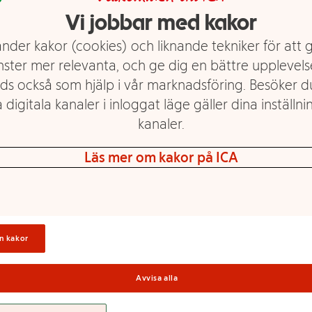
Vi jobbar med kakor
nder kakor (cookies) och liknande tekniker för att 
nster mer relevanta, och ge dig en bättre upplevels
Skål Hamrad Plast
Skål Aqua 14cm ICA
ds också som hjälp i vår marknadsföring. Besöker 
27cm
 digitala kanaler i inloggat läge gäller dina inställnin
Mer info
Mer info
kanaler.
Välj butik
Välj butik
Läs mer om kakor på ICA
n kakor
Avvisa alla