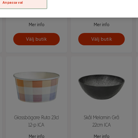
Anpassa val
Skål melamin Kräfta
Skålar mix 4st ICA
23cm ICA
Mer info
Mer info
Välj butik
Välj butik
Glassbägare Ruta 23cl
Skål Melamin Grå
12-p ICA
22cm ICA
Mer info
Mer info