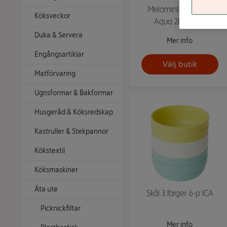
Melamintallrik Djup
Köksveckor
Aqua 20cm ICA
Duka & Servera
Mer info
Engångsartiklar
Välj butik
Matförvaring
Ugnsformar & Bakformar
Husgeråd & Köksredskap
Kastruller & Stekpannor
Kökstextil
Köksmaskiner
Äta ute
Skål 3 färger 6-p ICA
Picknickfiltar
Mer info