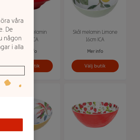
göra våra
e. De
Skål röd melamin
Skål melamin Limone
du någon
35cm ICA
16cm ICA
gar i alla
Mer info
Mer info
Välj butik
Välj butik