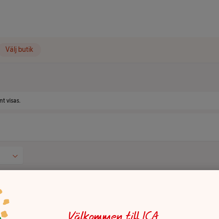
Välj butik
t visas.
Välkommen till ICA