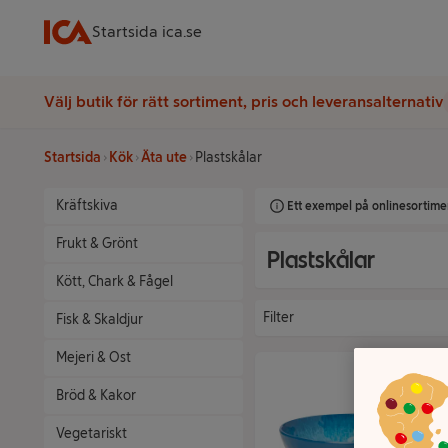
Startsida ica.se
Välj butik för rätt sortiment, pris och leveransalternativ
Startsida
Kök
Äta ute
Plastskålar
Kräftskiva
Ett exempel på onlinesortimen
Frukt & Grönt
Plastskålar
Kött, Chark & Fågel
Filter
Fisk & Skaldjur
Mejeri & Ost
Bröd & Kakor
Vegetariskt