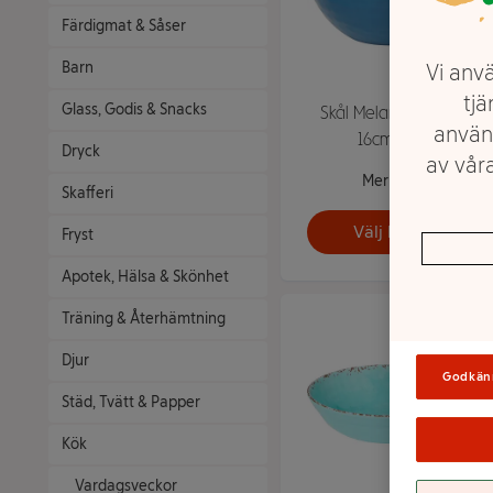
Färdigmat & Såser
Barn
Vi anvä
tjä
Glass, Godis & Snacks
Skål Melamin Aqua
använ
16cm ICA
Dryck
av våra
Mer info
Skafferi
Välj butik
Fryst
Apotek, Hälsa & Skönhet
Träning & Återhämtning
Djur
Godkän
Städ, Tvätt & Papper
Kök
Vardagsveckor