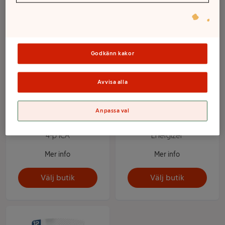
Godkänn kakor
Avvisa alla
Anpassa val
Knappcellsbatteri LR44
Klockbatteri 377/376 1-p
4-p ICA
Energizer
Mer info
Mer info
Välj butik
Välj butik