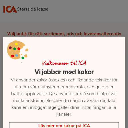
Startsida ica.se
Välj butik för rätt sortiment, pris och leveransalternativ
Välj butik
Välkommen till ICA
Vi jobbar med kakor
Startsida
Fritid
Hemelektronik & Batterier
Batterier
Vi använder kakor (cookies) och liknande tekniker för
Knappcellsbatterier
att göra våra tjänster mer relevanta, och ge dig en
bättre upplevelse. De används också som hjälp i vår
Ett exempel på onlinesortiment visas.
marknadsföring. Besöker du någon av våra digitala
kanaler i inloggat läge gäller dina inställningar i alla
Knappcellsbatterier
kanaler.
Läs mer om kakor på ICA
Filter