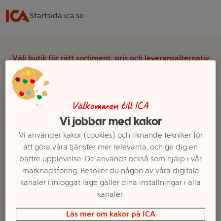
Startsida ica.se
Välj butik för rätt sortiment, pris och leveransalternativ
Välj butik
Välkommen till ICA
Vi jobbar med kakor
Startsida
Fritid
Hemelektronik & Batterier
Hörlurar
Hörlurar barn
Vi använder kakor (cookies) och liknande tekniker för
att göra våra tjänster mer relevanta, och ge dig en
Ett exempel på onlinesortiment visas.
bättre upplevelse. De används också som hjälp i vår
marknadsföring. Besöker du någon av våra digitala
Hörlurar barn
kanaler i inloggat läge gäller dina inställningar i alla
kanaler.
Filter
Läs mer om kakor på ICA