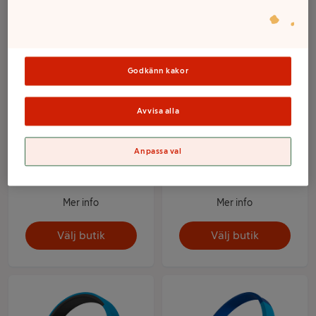
Godkänn kakor
Avvisa alla
Anpassa val
Hörlurar Rosa barn 1-p
Hörlur PEPPA PIG 85db
Belkin
trådlös
Mer info
Mer info
Välj butik
Välj butik