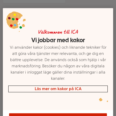
Välkommen till ICA
Vi jobbar med kakor
Vi använder kakor (cookies) och liknande tekniker för
att göra våra tjänster mer relevanta, och ge dig en
bättre upplevelse. De används också som hjälp i vår
Mobilskal iPhone
Skal iPh17 Pro Mag
marknadsföring. Besöker du någon av våra digitala
12/12Pro Svart Holdit
Bumper svart Ideal of
kanaler i inloggat läge gäller dina inställningar i alla
Sweden
kanaler.
Mer info
Mer info
Läs mer om kakor på ICA
Välj butik
Välj butik