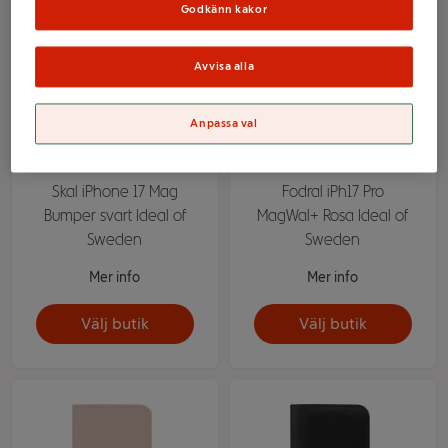
Godkänn kakor
Avvisa alla
Anpassa val
Skal iPhone 17 Mag
Fodral iPh17 Pro
Bumper svart Ideal of
MagWal+ Rosa Ideal of
Sweden
Sweden
Mer info
Mer info
Välj butik
Välj butik