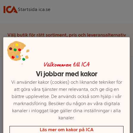
Startsida ica.se
Välj butik för rätt sortiment, pris och leveransalternativ
Välj butik
Välkommen till ICA
Vi jobbar med kakor
Startsida
Blommor & Trädgård
Vi använder kakor (cookies) och liknande tekniker för
Krukväxter & Blomsterarrangemang
Gröna växter
att göra våra tjänster mer relevanta, och ge dig en
bättre upplevelse. De används också som hjälp i vår
Ett exempel på onlinesortiment visas.
marknadsföring. Besöker du någon av våra digitala
kanaler i inloggat läge gäller dina inställningar i alla
Gröna växter
kanaler.
Läs mer om kakor på ICA
Filter