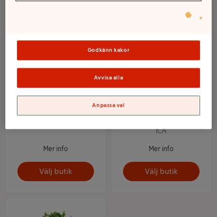
Godkänn kakor
Avvisa alla
Anpassa val
Jordreva 12cm
Murgröna rankor 12 cm
ICA
Mer info
Mer info
Välj butik
Välj butik