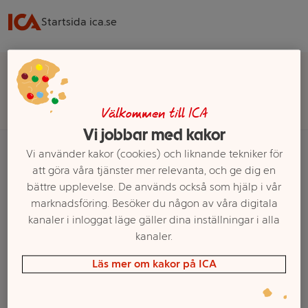
Startsida ica.se
Välj butik för rätt sortiment, pris och leveransalternativ
Välj butik
Välkommen till ICA
Vi jobbar med kakor
Vi använder kakor (cookies) och liknande tekniker för
att göra våra tjänster mer relevanta, och ge dig en
Startsida
Blommor & Trädgård
bättre upplevelse. De används också som hjälp i vår
Krukväxter & Blomsterarrangemang
marknadsföring. Besöker du någon av våra digitala
Blomgrupper & Övriga arrangemang
Påskgrupper
kanaler i inloggat läge gäller dina inställningar i alla
kanaler.
Ett exempel på onlinesortiment visas.
Läs mer om kakor på ICA
Påskgrupper