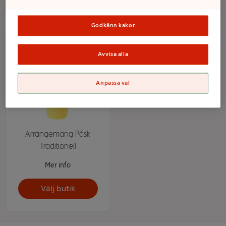
Filter
Godkänn kakor
Avvisa alla
Anpassa val
Arrangemang Påsk
Traditionell
Mer info
Välj butik