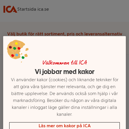
Startsida ica.se
Välj butik för rätt sortiment, pris och leveransalternativ
Välj butik
Välkommen till ICA
Vi jobbar med kakor
Startsida
Bröd & Kakor
Glutenfritt bröd & Kakor
Vi använder kakor (cookies) och liknande tekniker för
Glutenfritt fikabröd
Glutenfritt färskt fikabröd
att göra våra tjänster mer relevanta, och ge dig en
bättre upplevelse. De används också som hjälp i vår
Ett exempel på onlinesortiment visas.
marknadsföring. Besöker du någon av våra digitala
kanaler i inloggat läge gäller dina inställningar i alla
Glutenfritt färskt fikabröd
kanaler.
Läs mer om kakor på ICA
Filter