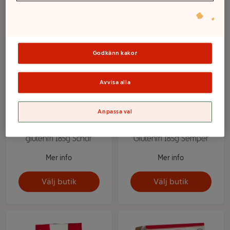
Godkänn kakor
Avvisa alla
Anpassa val
Mini Muffins citronsmak
Mini Muffins Choklad
glutenfri 185g Schär
Glutenfri 185g Semper
Mer info
Mer info
Välj butik
Välj butik