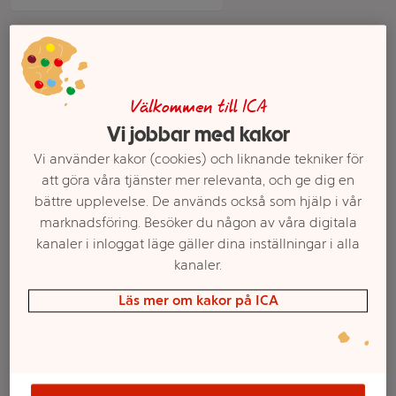
Välkommen till ICA
Vi jobbar med kakor
Vi använder kakor (cookies) och liknande tekniker för
att göra våra tjänster mer relevanta, och ge dig en
bättre upplevelse. De används också som hjälp i vår
Lussekatter Glutenfria
Pepparkaksdeg
marknadsföring. Besöker du någon av våra digitala
Frysta 250g Fria
Glutenfri Fryst 500g
kanaler i inloggat läge gäller dina inställningar i alla
Fria
kanaler.
Mer info
Mer info
Läs mer om kakor på ICA
Välj butik
Välj butik