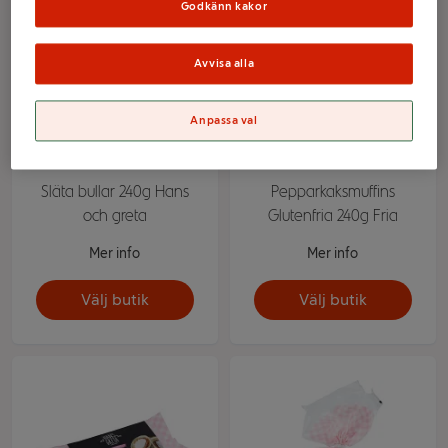
Godkänn kakor
Avvisa alla
Anpassa val
Släta bullar 240g Hans
Pepparkaksmuffins
och greta
Glutenfria 240g Fria
Mer info
Mer info
Välj butik
Välj butik