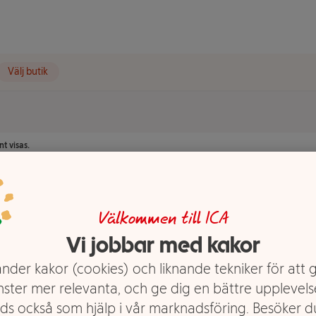
Välj butik
t visas.
förpackning
Välkommen till ICA
Vi jobbar med kakor
nder kakor (cookies) och liknande tekniker för att 
nster mer relevanta, och ge dig en bättre upplevels
ds också som hjälp i vår marknadsföring. Besöker 