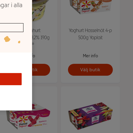
gar i alla
Vaniljyoghurt
Yoghurt Hasselnöt 4-p
Madagaskar 3,2% 190g
500g Yoplait
Yoggi®
Mer info
Mer info
Välj butik
Välj butik