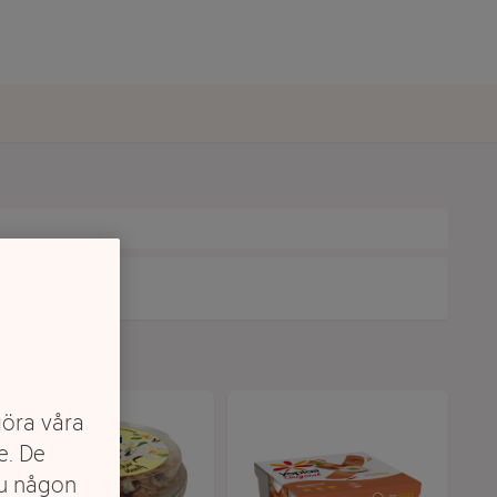
göra våra
e. De
du någon