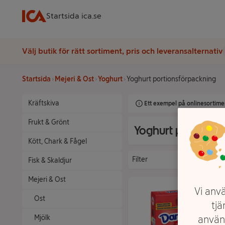
Startsida ica.se
Välj butik för rätt sortiment, pris och leveransalternativ
Startsida
Mejeri & Ost
Yoghurt
Yoghurt portionsförpackning
Kräftskiva
Ett exempel på onlinesortimen
Frukt & Grönt
Yoghurt portions
Kött, Chark & Fågel
Filter
Fisk & Skaldjur
Mejeri & Ost
Vi anvä
Ost
tjä
Mjölk
använ