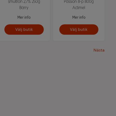
smultron 2,7% 250g
Passion 8-p 800g
Bärry
Actimel
Mer info
Mer info
Välj butik
Välj butik
Nästa