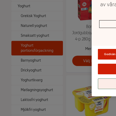
av våra
Yoghurt
Grekisk Yoghurt
Naturell yoghurt
Banan
Jordgubbsyoghurt 2,1%
Smaksatt yoghurt
4-p 280g Danonino
Yoghurt
Mer info
portionsförpackning
Godkän
Barnyoghurt
Välj butik
Drickyoghurt
Yoghurtkvarg
Matlagningsyoghurt
Laktosfri yoghurt
Mjölkfri yoghurt