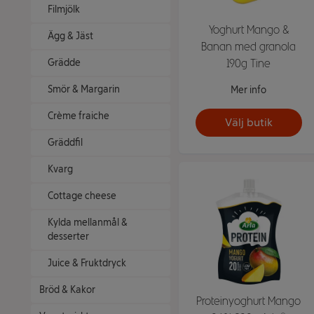
Filmjölk
Yoghurt Mango &
Ägg & Jäst
Banan med granola
190g Tine
Grädde
Smör & Margarin
Mer info
Crème fraiche
Välj butik
Gräddfil
Kvarg
Cottage cheese
Kylda mellanmål &
desserter
Juice & Fruktdryck
Bröd & Kakor
Proteinyoghurt Mango