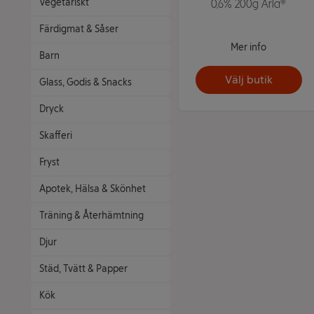
Vegetariskt
0,6% 200g Arla®
Färdigmat & Såser
Mer info
Barn
Välj butik
Glass, Godis & Snacks
Dryck
Skafferi
Fryst
Apotek, Hälsa & Skönhet
Träning & Återhämtning
Djur
Städ, Tvätt & Papper
Kök