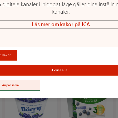
 digitala kanaler i inloggat läge gäller dina inställnin
kanaler.
Läs mer om kakor på ICA
Yoghurt Blåbär 4-p
Proteinyoghurt Vanilj
500g Yoplait
0,6% 200g Arla®
Mer info
Mer info
n kakor
Välj butik
Välj butik
Avvisa alla
Anpassa val