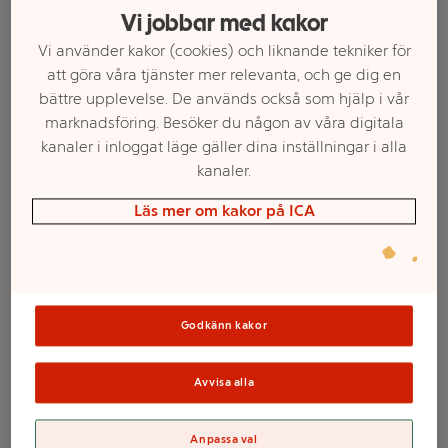
Vi jobbar med kakor
Vi använder kakor (cookies) och liknande tekniker för
att göra våra tjänster mer relevanta, och ge dig en
bättre upplevelse. De används också som hjälp i vår
marknadsföring. Besöker du någon av våra digitala
kanaler i inloggat läge gäller dina inställningar i alla
kanaler.
Läs mer om kakor på ICA
Annas Glutenfria
Annas Glutenfria
Basmix 350g BAGA
Mellismix 350g BAGA
Mer info
Mer info
Godkänn kakor
Välj butik
Välj butik
Avvisa alla
Anpassa val