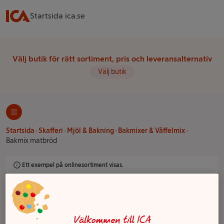
Startsida ica.se
Välj butik för rätt sortiment, pris och leveransalternativ
Välj butik
Startsida
Skafferi
Mjöl & Bakning
Bakmixer & Våffelmix
Bakmix matbröd
Ett exempel på onlinesortiment visas.
Bakmix matbröd
Välkommen till ICA
Filter