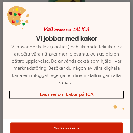
Välkommen till ICA
Vi jobbar med kakor
Vi använder kakor (cookies) och liknande tekniker för
att göra våra tjänster mer relevanta, och ge dig en
bättre upplevelse. De används också som hjälp i vår
marknadsföring. Besöker du någon av våra digitala
kanaler i inloggat läge gäller dina inställningar i alla
Välj butik och handla
kanaler.
Sortimentet kan variera mellan butikerna
Läs mer om kakor på ICA
Ogräs Effekt
Godkänn kakor