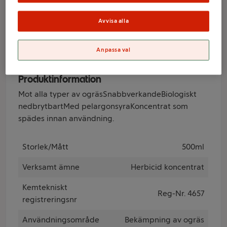
koncentrat 500ml
Avvisa alla
Varumärke
Anpassa val
Neudorff
Produktinformation
Mot alla typer av ogräsSnabbverkandeBiologiskt
nedbrytbartMed pelargonsyraKoncentrat som
spädes innan användning.
Storlek/Mått
500ml
Verksamt ämne
Herbicid koncentrat
Kemtekniskt
Reg-Nr. 4657
registreringsnr
Användningsområde
Bekämpning av ogräs