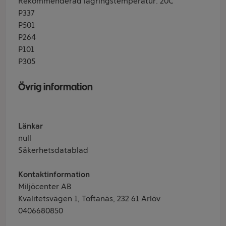
Rekommenderad lagringstemperatur: 20C
P337
P501
P264
P101
P305
Övrig information
Länkar
null
Säkerhetsdatablad
Kontaktinformation
Miljöcenter AB
Kvalitetsvägen 1, Toftanäs, 232 61 Arlöv
0406680850