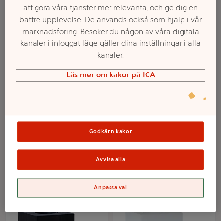
att göra våra tjänster mer relevanta, och ge dig en
bättre upplevelse. De används också som hjälp i vår
marknadsföring. Besöker du någon av våra digitala
kanaler i inloggat läge gäller dina inställningar i alla
kanaler.
Läs mer om kakor på ICA
Sladdvinda för slingor
Lampfot LYS Brun E27
Svart 1-p Konstsmide
Star Trading
Godkänn kakor
Mer info
Mer info
Avvisa alla
Välj butik
Välj butik
Anpassa val