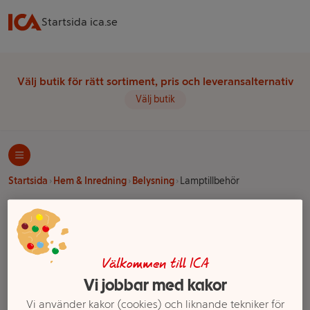
Startsida ica.se
Välj butik för rätt sortiment, pris och leveransalternativ
Välj butik
Startsida
Hem & Inredning
Belysning
Lamptillbehör
Ett exempel på onlinesortiment visas.
Lamptillbehör
Välkommen till ICA
Vi jobbar med kakor
Filter
Vi använder kakor (cookies) och liknande tekniker för