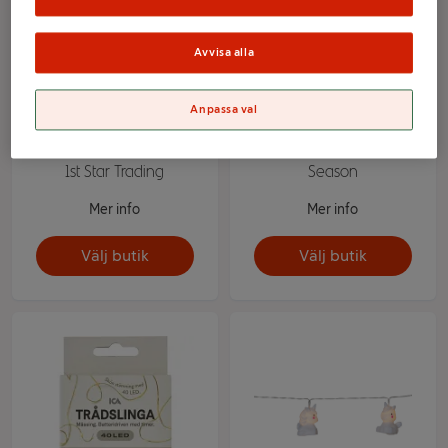
Avvisa alla
Anpassa val
FIRA ljusslinga 10LED Vit
Vit ljusslinga 3m Nordic
1st Star Trading
Season
Mer info
Mer info
Välj butik
Välj butik