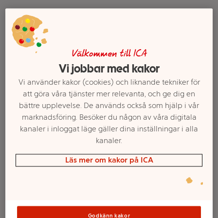
Välkommen till ICA
Vi jobbar med kakor
Vi använder kakor (cookies) och liknande tekniker för
att göra våra tjänster mer relevanta, och ge dig en
bättre upplevelse. De används också som hjälp i vår
Ljusslinga Risboll 10Lvit
Ljusslinga Clippy
marknadsföring. Besöker du någon av våra digitala
Star Trading
Klädnypor Star Trading
kanaler i inloggat läge gäller dina inställningar i alla
Mer info
Mer info
kanaler.
Läs mer om kakor på ICA
Välj butik
Välj butik
Godkänn kakor