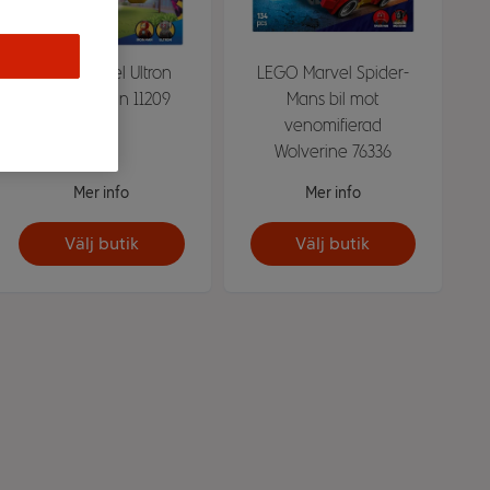
LEGO Marvel Ultron
LEGO Marvel Spider-
mot Iron Man 11209
Mans bil mot
venomifierad
Wolverine 76336
Mer info
Mer info
Välj butik
Välj butik