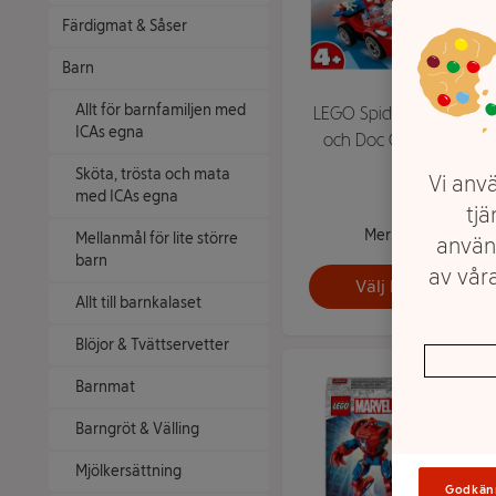
Färdigmat & Såser
Barn
Allt för barnfamiljen med
LEGO Spider-Mans bil
ICAs egna
och Doc Ock 10789
Sköta, trösta och mata
Vi anvä
med ICAs egna
tjä
Mer info
Mellanmål för lite större
använ
barn
av våra
Välj butik
Allt till barnkalaset
Blöjor & Tvättservetter
Barnmat
Barngröt & Välling
Mjölkersättning
Godkän