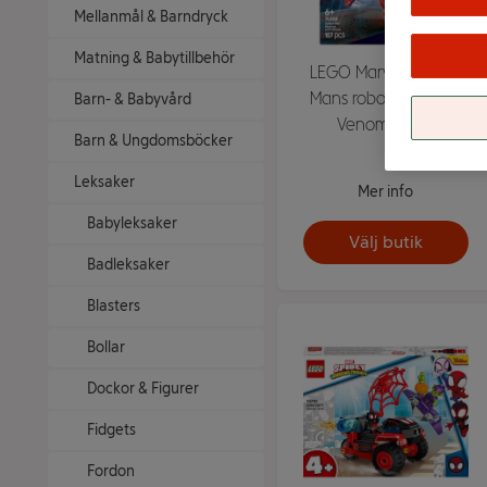
Mellanmål & Barndryck
Matning & Babytillbehör
LEGO Marvel Spider-
Mans robot mot Anti-
Barn- & Babyvård
Venom 76308
Barn & Ungdomsböcker
Leksaker
Mer info
Babyleksaker
Välj butik
Badleksaker
Blasters
Bollar
Dockor & Figurer
Fidgets
Fordon