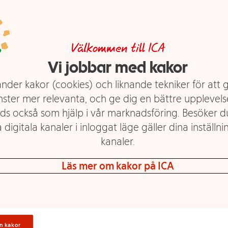
Välkommen till ICA
LEGO Gabbys och
LEGO Marvel
Vi jobbar med kakor
Sjökattens skepp och
Motorcykeljakt
spa 10786
Spiderman mot Doc
nder kakor (cookies) och liknande tekniker för att 
Ock 76275
nster mer relevanta, och ge dig en bättre upplevels
Mer info
Mer info
ds också som hjälp i vår marknadsföring. Besöker 
 digitala kanaler i inloggat läge gäller dina inställnin
Välj butik
Välj butik
kanaler.
Läs mer om kakor på ICA
n kakor