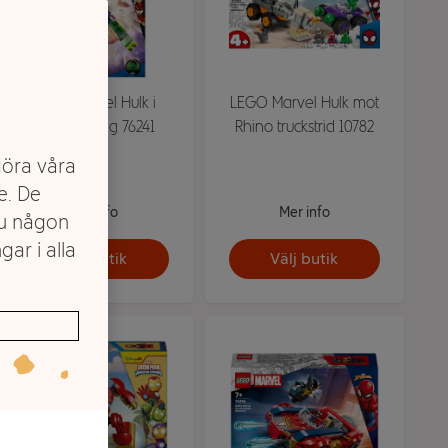
LEGO Marvel Hulk i
LEGO Marvel Hulk mot
robotrustning 76241
Rhino truckstrid 10782
göra våra
e. De
Mer info
Mer info
du någon
gar i alla
Välj butik
Välj butik