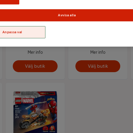
Avvisa alla
LEGO Supermans
LEGO Marvel Spidey
robot mot Lex Luthor
på sin motorcykel mot
Anpassa val
76302
Rhino 11206
Mer info
Mer info
Välj butik
Välj butik