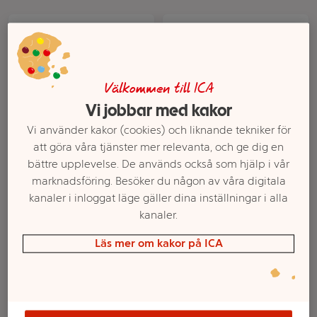
Välkommen till ICA
Vi jobbar med kakor
Vi använder kakor (cookies) och liknande tekniker för
att göra våra tjänster mer relevanta, och ge dig en
LEGO Ninjago Kais
LEGO Ninjago Lloyds
bättre upplevelse. De används också som hjälp i vår
spinjitzuvolt med
ninjarobot 71757
marknadsföring. Besöker du någon av våra digitala
drakkraft 71777
kanaler i inloggat läge gäller dina inställningar i alla
kanaler.
Mer info
Mer info
Läs mer om kakor på ICA
Välj butik
Välj butik