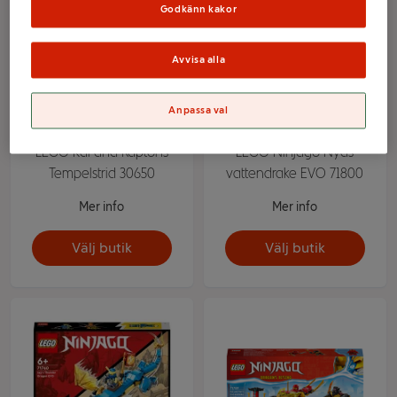
Godkänn kakor
Avvisa alla
Anpassa val
LEGO Kai and Raptons
LEGO Ninjago Nyas
Tempelstrid 30650
vattendrake EVO 71800
Mer info
Mer info
Välj butik
Välj butik