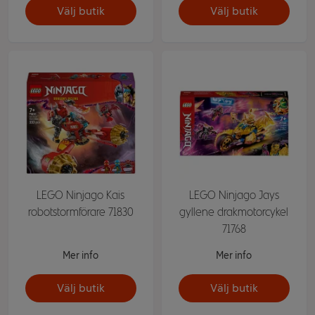
Välj butik
Välj butik
LEGO Ninjago Kais
LEGO Ninjago Jays
robotstormförare 71830
gyllene drakmotorcykel
71768
Mer info
Mer info
Välj butik
Välj butik