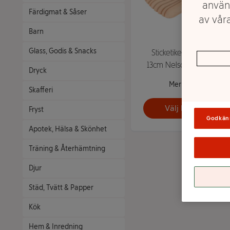
använ
Färdigmat & Såser
av våra
Barn
Glass, Godis & Snacks
Sticketikett bambu
13cm Nelson Garden
Dryck
Mer info
Skafferi
Välj butik
Fryst
Godkän
Apotek, Hälsa & Skönhet
Träning & Återhämtning
Djur
Städ, Tvätt & Papper
Kök
Hem & Inredning