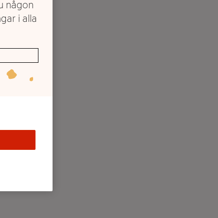
du någon
gar i alla