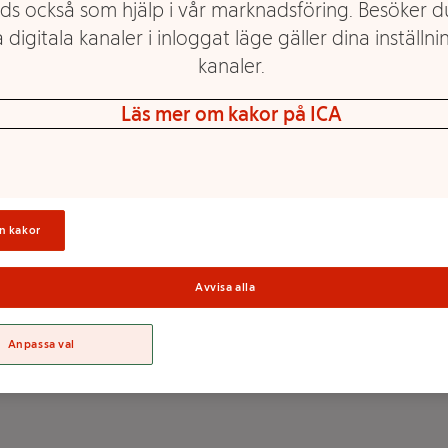
ds också som hjälp i vår marknadsföring. Besöker 
 digitala kanaler i inloggat läge gäller dina inställnin
kanaler.
Sticketikett bambu
Läs mer om kakor på ICA
10cm 15p
Mer info
Välj butik
n kakor
Avvisa alla
Anpassa val