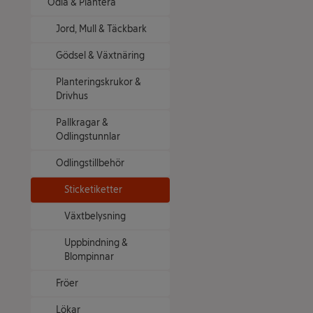
Odla & Plantera
Jord, Mull & Täckbark
Gödsel & Växtnäring
Planteringskrukor &
Drivhus
Pallkragar &
Odlingstunnlar
Odlingstillbehör
Sticketiketter
Växtbelysning
Uppbindning &
Blompinnar
Fröer
Lökar