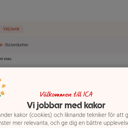
Välj butik
ör
Sticketiketter
t visas.
Välkommen till ICA
Vi jobbar med kakor
nder kakor (cookies) och liknande tekniker för att 
nster mer relevanta, och ge dig en bättre upplevels