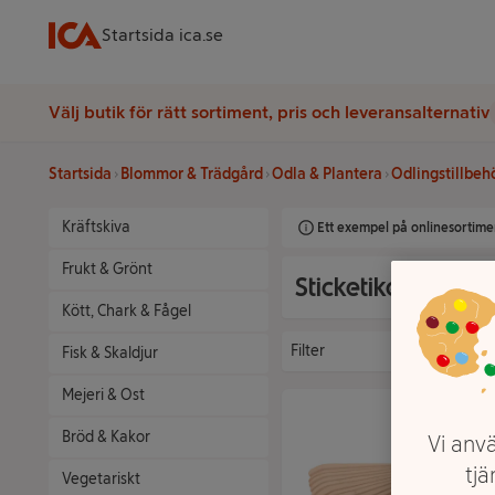
Startsida ica.se
Välj butik för rätt sortiment, pris och leveransalternativ
Startsida
Blommor & Trädgård
Odla & Plantera
Odlingstillbeh
Kräftskiva
Ett exempel på onlinesortimen
Frukt & Grönt
Sticketiketter
Kött, Chark & Fågel
Filter
Fisk & Skaldjur
Mejeri & Ost
Bröd & Kakor
Vi anvä
tjä
Vegetariskt