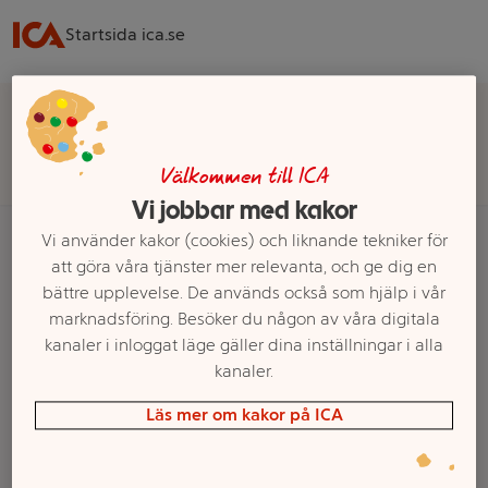
Startsida ica.se
Välj butik för rätt sortiment, pris och leveransalternativ
Välj butik
Välkommen till ICA
Vi jobbar med kakor
Vi använder kakor (cookies) och liknande tekniker för
att göra våra tjänster mer relevanta, och ge dig en
Startsida
Blommor & Trädgård
Odla & Plantera
Odlingstillbehör
bättre upplevelse. De används också som hjälp i vår
Växtbelysning
marknadsföring. Besöker du någon av våra digitala
kanaler i inloggat läge gäller dina inställningar i alla
Ett exempel på onlinesortiment visas.
kanaler.
Växtbelysning
Läs mer om kakor på ICA
Filter