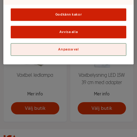
Godkänn kakor
Avvisa alla
Anpassa val
Växtbel. ledlampa
Växtbelysning LED 15W
39 cm med adapter
Mer info
Mer info
Välj butik
Välj butik