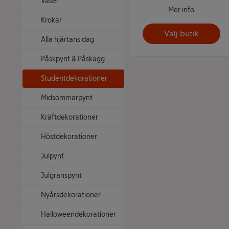
Vaser
Mer info
Krokar
Välj butik
Alla hjärtans dag
Påskpynt & Påskägg
Studentdekorationer
Midsommarpynt
Kräftdekorationer
Höstdekorationer
Julpynt
Julgranspynt
Nyårsdekorationer
Halloweendekorationer