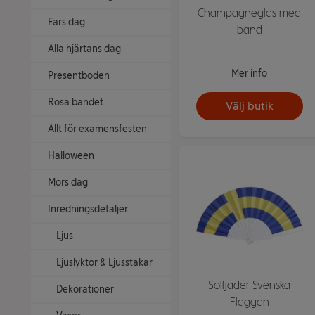
Champagneglas med
Fars dag
band
Alla hjärtans dag
Mer info
Presentboden
Rosa bandet
Välj butik
Allt för examensfesten
Halloween
Mors dag
Inredningsdetaljer
Ljus
Ljuslyktor & Ljusstakar
Solfjäder Svenska
Dekorationer
Flaggan