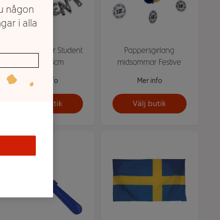
du någon
gar i alla
Folieballonger Student
Pappersgirlang
Silver 38cm
midsommar Festive
Mer info
Mer info
Välj butik
Välj butik