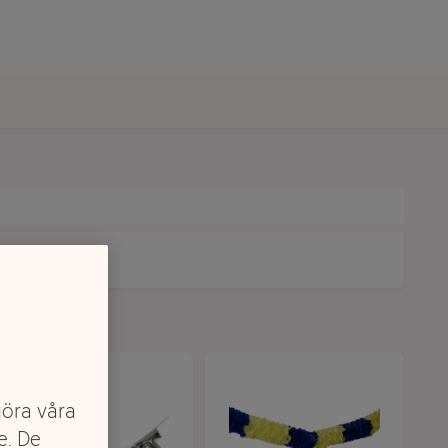
göra våra
e. De