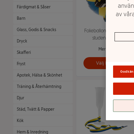
använ
Färdigmat & Såser
av våra
Barn
Glass, Godis & Snacks
Folieballong Flagga &
studentmössa
Dryck
Mer info
Skafferi
Välj butik
Fryst
Godkän
Apotek, Hälsa & Skönhet
Träning & Återhämtning
Djur
Städ, Tvätt & Papper
Kök
Hem & Inredning