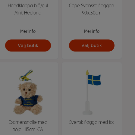
Handklappa blå/gul
Cape Svenska flaggan
Alrik Hedlund
90x150cm
Mer info
Mer info
Välj butik
Välj butik
Examensnalle med
Svensk flagga med fot
tröja H15cm ICA