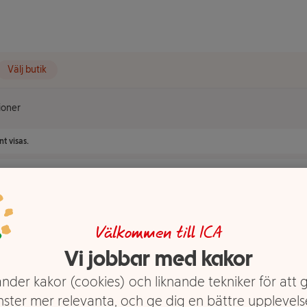
Välj butik
ioner
t visas.
ner
Välkommen till ICA
Vi jobbar med kakor
nder kakor (cookies) och liknande tekniker för att 
nster mer relevanta, och ge dig en bättre upplevels