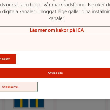
ds också som hjälp i vår marknadsföring. Besöker 
 digitala kanaler i inloggat läge gäller dina inställnin
kanaler.
Bordsflagga m silverfot
Konfetti Studentmössa
Läs mer om kakor på ICA
15cm Festive
Mer info
Mer info
Välj butik
Välj butik
n kakor
Avvisa alla
Anpassa val