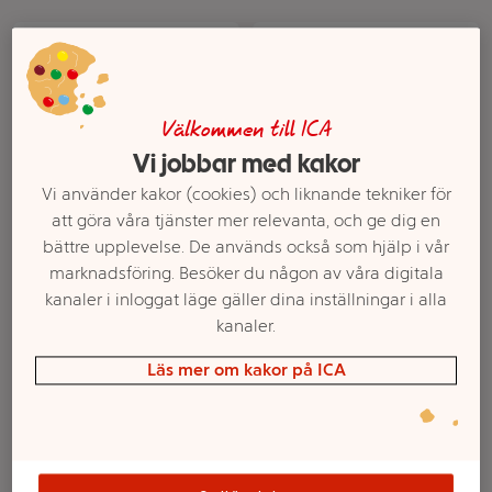
Välkommen till ICA
Vi jobbar med kakor
Vi använder kakor (cookies) och liknande tekniker för
att göra våra tjänster mer relevanta, och ge dig en
bättre upplevelse. De används också som hjälp i vår
Toppstjärna Elias Vit
Stjärna Mini 20 cm grön
marknadsföring. Besöker du någon av våra digitala
Batteridriven 1st
/ guld ICA
kanaler i inloggat läge gäller dina inställningar i alla
Markslöjd
kanaler.
Mer info
Mer info
Läs mer om kakor på ICA
Välj butik
Välj butik