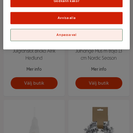
Godkänn kakor
Avvisa alla
Anpassa val
Julgransfot Bricka Alrik
Julhänge Mus m tröja 13
Hedlund
cm Nordic Season
Mer info
Mer info
Välj butik
Välj butik