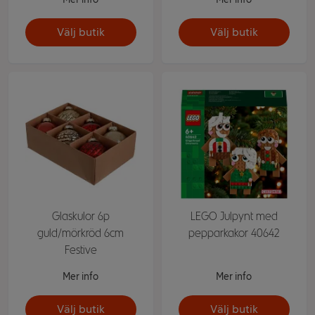
Välj butik
Välj butik
Glaskulor 6p
LEGO Julpynt med
guld/mörkröd 6cm
pepparkakor 40642
Festive
Mer info
Mer info
Välj butik
Välj butik