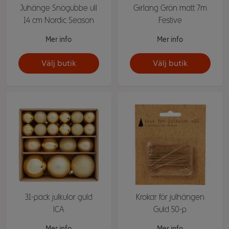
Juhänge Snögubbe ull
Girlang Grön matt 7m
14 cm Nordic Season
Festive
Mer info
Mer info
Välj butik
Välj butik
31-pack julkulor guld
Krokar för julhängen
ICA
Guld 50-p
Mer info
Mer info