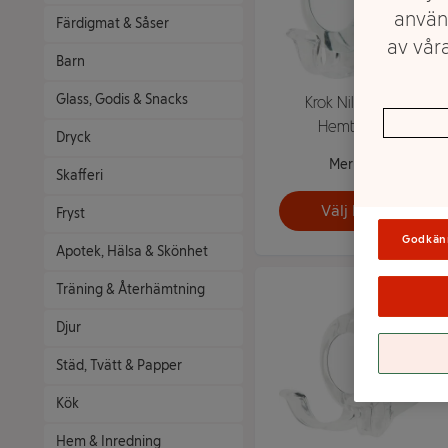
använ
Färdigmat & Såser
av våra
Barn
Glass, Godis & Snacks
Krok Nils Singel
Hemtex24h
Dryck
Mer info
Skafferi
Välj butik
Fryst
Godkän
Apotek, Hälsa & Skönhet
Träning & Återhämtning
Djur
Städ, Tvätt & Papper
Kök
Hem & Inredning