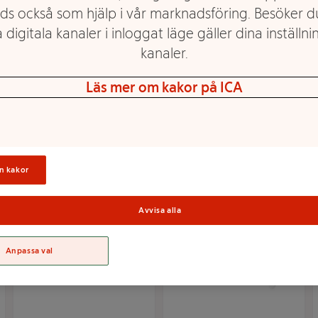
ds också som hjälp i vår marknadsföring. Besöker 
 digitala kanaler i inloggat läge gäller dina inställnin
kanaler.
Krok Emil Singel ICA
Krok Olle stål 2p ICA
Läs mer om kakor på ICA
Mer info
Mer info
Välj butik
Välj butik
n kakor
Avvisa alla
Anpassa val