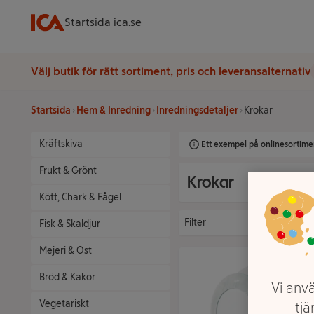
Startsida ica.se
Välj butik för rätt sortiment, pris och leveransalternativ
Startsida
Hem & Inredning
Inredningsdetaljer
Krokar
Kräftskiva
Ett exempel på onlinesortimen
Frukt & Grönt
Krokar
Kött, Chark & Fågel
Filter
Fisk & Skaldjur
Mejeri & Ost
Bröd & Kakor
Vi anvä
Vegetariskt
tjä