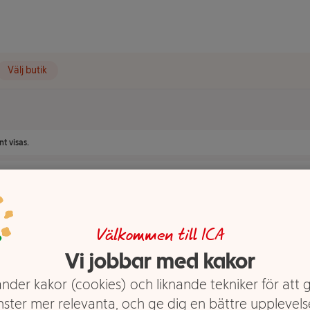
Välj butik
t visas.
Välkommen till ICA
Vi jobbar med kakor
nder kakor (cookies) och liknande tekniker för att 
nster mer relevanta, och ge dig en bättre upplevels