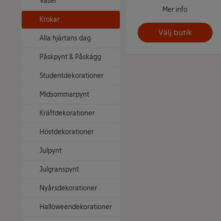
Vaser
Mer info
Krokar
Välj butik
Alla hjärtans dag
Påskpynt & Påskägg
Studentdekorationer
Midsommarpynt
Kräftdekorationer
Höstdekorationer
Julpynt
Julgranspynt
Nyårsdekorationer
Halloweendekorationer