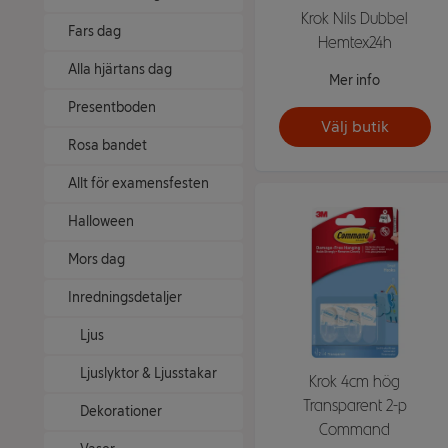
Krok Nils Dubbel
Fars dag
Hemtex24h
Alla hjärtans dag
Mer info
Presentboden
Välj butik
Rosa bandet
Allt för examensfesten
Halloween
Mors dag
Inredningsdetaljer
Ljus
Ljuslyktor & Ljusstakar
Krok 4cm hög
Transparent 2-p
Dekorationer
Command