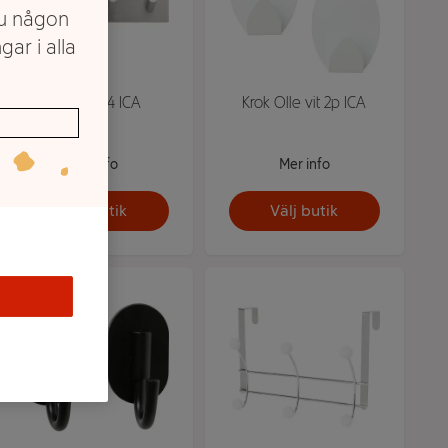
du någon
gar i alla
Krok Emil 4 ICA
Krok Olle vit 2p ICA
Mer info
Mer info
Välj butik
Välj butik