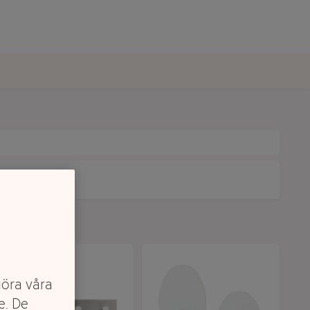
göra våra
e. De