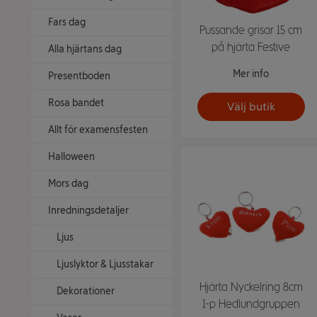
Fars dag
Pussande grisar 15 cm
på hjärta Festive
Alla hjärtans dag
Mer info
Presentboden
Rosa bandet
Välj butik
Allt för examensfesten
Halloween
Mors dag
Inredningsdetaljer
Ljus
Ljuslyktor & Ljusstakar
Hjärta Nyckelring 8cm
Dekorationer
1-p Hedlundgruppen