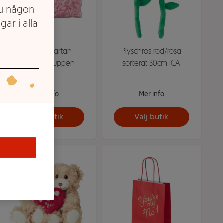
du någon
gar i alla
Konfetti Hjärtan
Plyschros röd/rosa
Hedlundgruppen
sorterat 30cm ICA
Mer info
Mer info
Välj butik
Välj butik