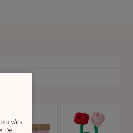
göra våra
e. De