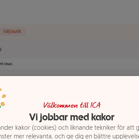
Välj butik
g
t visas.
Välkommen till ICA
Vi jobbar med kakor
nder kakor (cookies) och liknande tekniker för att 
nster mer relevanta, och ge dig en bättre upplevels