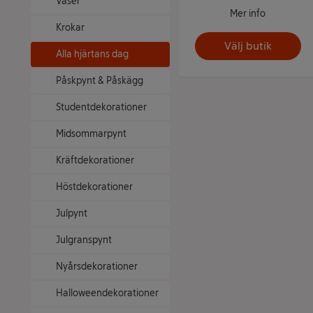
Vaser
Mer info
Krokar
Välj butik
Alla hjärtans dag
Påskpynt & Påskägg
Studentdekorationer
Midsommarpynt
Kräftdekorationer
Höstdekorationer
Julpynt
Julgranspynt
Nyårsdekorationer
Halloweendekorationer