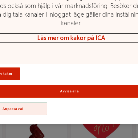
ds också som hjälp i vår marknadsföring. Besöker 
 digitala kanaler i inloggat läge gäller dina inställnin
kanaler.
Nallar med hoodie 4
Rosblad konfetti
Läs mer om kakor på ICA
sorterat
Hedlundgruppen
Mer info
Mer info
Välj butik
Välj butik
n kakor
Avvisa alla
Anpassa val