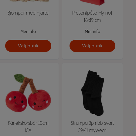
Björnpar med hjärta
Presentpåse My no1
16x19 cm
Mer info
Mer info
Välj butik
Välj butik
Kärlekskörsbär 10cm
Strumpa 3p ribb svart
ICA
39/41 mywear