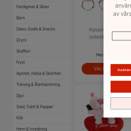
använ
Färdigmat & Såser
av våra
Barn
Glass, Godis & Snacks
Pärlarmband 3
sorterat Festive
Dryck
Skafferi
Mer info
Fryst
Välj butik
Godkän
Apotek, Hälsa & Skönhet
Träning & Återhämtning
Djur
Städ, Tvätt & Papper
Kök
Hem & Inredning