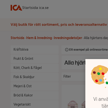
Startsida ica.se
Välj butik för rätt sortiment, pris och leveransalternativ
Startsida
Hem & Inredning
Inredningsdetaljer
Alla hjärtans da
Kräftskiva
Ett exempel på onlinesortimen
Frukt & Grönt
Alla hjärtans dag
Kött, Chark & Fågel
Filter
Fisk & Skaldjur
Mejeri & Ost
Bröd & Kakor
Vi anvä
Vegetariskt
tjä