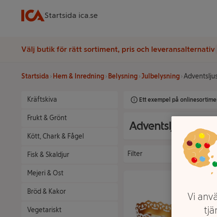
Startsida ica.se
Välj butik för rätt sortiment, pris och leveransalternativ
Startsida
Hem & Inredning
Belysning
Julbelysning
Adventslju
Kräftskiva
Ett exempel på onlinesortimen
Frukt & Grönt
Adventsljusstakar
Kött, Chark & Fågel
Filter
Fisk & Skaldjur
Mejeri & Ost
Bröd & Kakor
Vi anvä
tjä
Vegetariskt