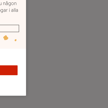
du någon
gar i alla