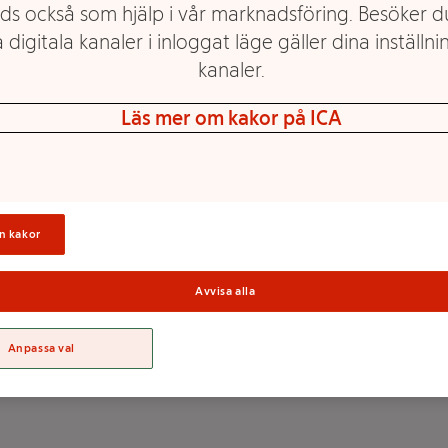
ds också som hjälp i vår marknadsföring. Besöker 
 digitala kanaler i inloggat läge gäller dina inställnin
kanaler.
Elljusstake 7 ljus röd
Elljusstake 7 ljus vit
Läs mer om kakor på ICA
Konstsmide
Konstsmide
Mer info
Mer info
Välj butik
Välj butik
n kakor
Avvisa alla
Anpassa val