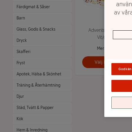
använ
Färdigmat & Såser
av våra
Barn
Glass, Godis & Snacks
Adventsljusstake
Vit/guld
Dryck
Mer info
Skafferi
Välj butik
Fryst
Godkän
Apotek, Hälsa & Skönhet
Träning & Återhämtning
Djur
Städ, Tvätt & Papper
Kök
Hem & Inredning