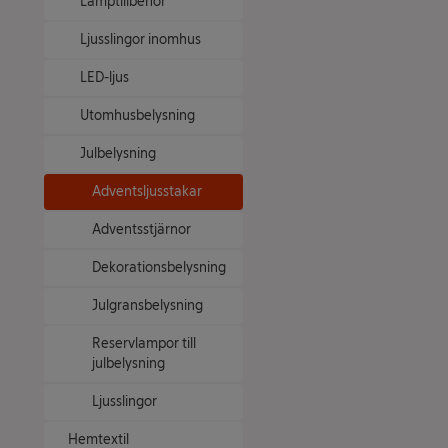
Lamptillbehör
Ljusslingor inomhus
LED-ljus
Utomhusbelysning
Julbelysning
Adventsljusstakar
Adventsstjärnor
Dekorationsbelysning
Julgransbelysning
Reservlampor till
julbelysning
Ljusslingor
Hemtextil